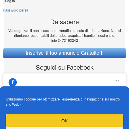
Password persa
Da sapere
Vendogo-kart.it non si occupa di vendita ma solo di informazione. Non ci
riteniamo responsabili dei prodotti acquistati tramite il nostro sito.
Info 3473163242
Inserisci il tuo annuncio Gratuito!!!
Seguici su Facebook
Utilizziamo i cookie per ottimizzare l'esperienza di navigazione sul nostro
sito Web -
https://www.facebook.com/Vendogokartit/
Fai clic per accettare i cookie marketing e
OK
abilitare questo contenuto