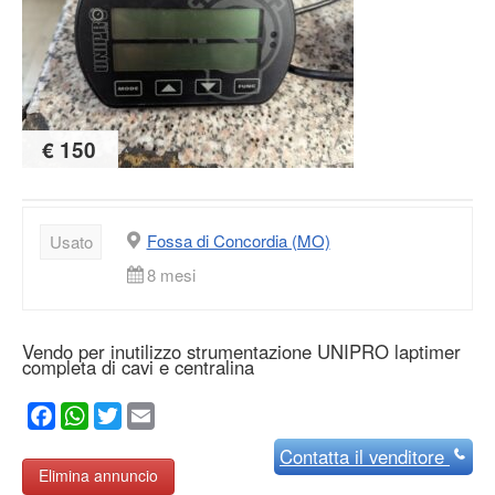
€ 150
Fossa di Concordia (MO)
Usato
8 mesi
Vendo per inutilizzo strumentazione UNIPRO laptimer
completa di cavi e centralina
Facebook
WhatsApp
Twitter
Email
Contatta
il venditore
Elimina annuncio