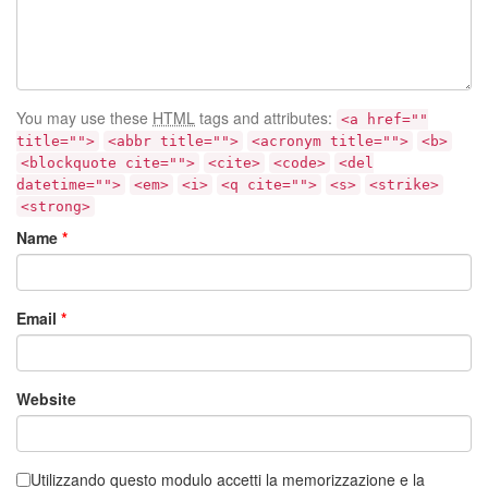
You may use these
HTML
tags and attributes:
<a href=""
title="">
<abbr title="">
<acronym title="">
<b>
<blockquote cite="">
<cite>
<code>
<del
datetime="">
<em>
<i>
<q cite="">
<s>
<strike>
<strong>
Name
*
Email
*
Website
Utilizzando questo modulo accetti la memorizzazione e la