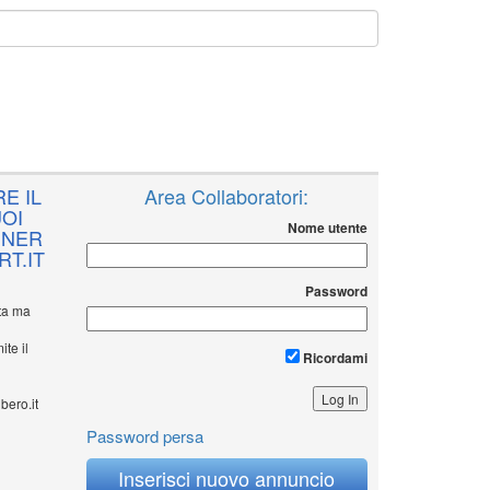
E IL
Area Collaboratori:
OI
Nome utente
NNER
T.IT
Password
ita ma
ite il
Ricordami
bero.it
Password persa
Inserisci nuovo annuncio