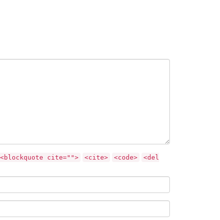
<blockquote cite="">
<cite>
<code>
<del