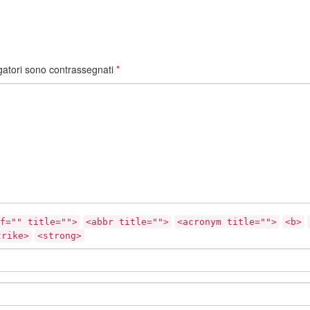
gatori sono contrassegnati
*
f="" title="">
<abbr title="">
<acronym title="">
<b>
trike>
<strong>