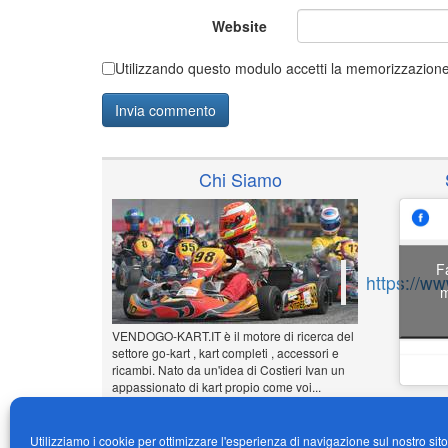
Website
Utilizzando questo modulo accetti la memorizzazione 
Chi Siamo
F
https://w
m
VENDOGO-KART.IT è il motore di ricerca del
settore go-kart , kart completi , accessori e
ricambi. Nato da un'idea di Costieri Ivan un
appassionato di kart propio come voi...
www.vendogo-kart.it
Utilizziamo i cookie per ottimizzare l'esperienza di navigazione sul nostro sit
Inserisci il tuo annuncio