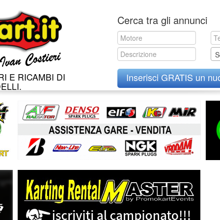
Skip
Cerca tra gli annunci
to
content
S
I E RICAMBI DI
Inserisci GRATIS un nu
ELLI.