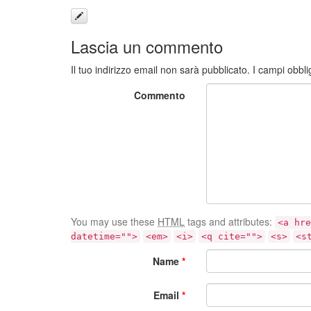
Lascia un commento
Il tuo indirizzo email non sarà pubblicato.
I campi obbli
Commento
You may use these
HTML
tags and attributes:
<a hre
datetime="">
<em>
<i>
<q cite="">
<s>
<s
Name
*
Email
*