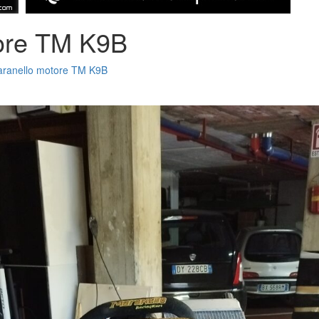
tore TM K9B
aranello motore TM K9B