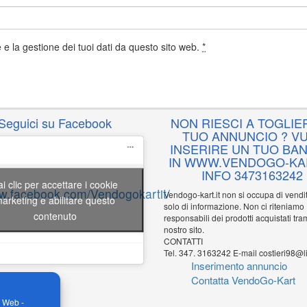
e la gestione dei tuoi dati da questo sito web.
*
Seguici su Facebook
NON RIESCI A TOGLIER
TUO ANNUNCIO ? VU
INSERIRE UN TUO BA
IN WWW.VENDOGO-KAR
INFO 3473163242
ai clic per accettare i cookie
ww.facebook.com/Vendogokartit/
Vendogo-kart.it non si occupa di vend
arketing e abilitare questo
solo di informazione. Non ci riteniamo
contenuto
responsabili dei prodotti acquistati tram
nostro sito.
CONTATTI
Tel. 347. 3163242 E-mail costieri98@li
Inserimento annuncio
Contatta VendoGo-Kart
o Web -