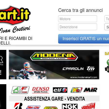
Skip
Cerca tra gli annunci
to
content
S
I E RICAMBI DI
Inserisci GRATIS un nu
ELLI.