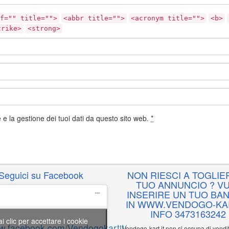
f="" title="">
<abbr title="">
<acronym title="">
<b>
trike>
<strong>
e la gestione dei tuoi dati da questo sito web.
*
Seguici su Facebook
NON RIESCI A TOGLIER
TUO ANNUNCIO ? VU
INSERIRE UN TUO BA
IN WWW.VENDOGO-KAR
INFO 3473163242
ai clic per accettare i cookie
ww.facebook.com/Vendogokartit/
Vendogo-kart.it non si occupa di vend