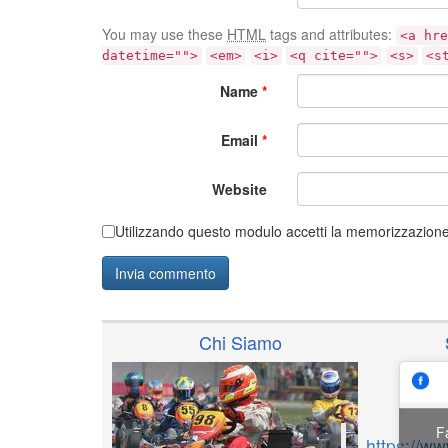
You may use these
HTML
tags and attributes:
<a hre
datetime="">
<em>
<i>
<q cite="">
<s>
<s
Name
*
Email
*
Website
Utilizzando questo modulo accetti la memorizzazione 
Chi Siamo
F
https://w