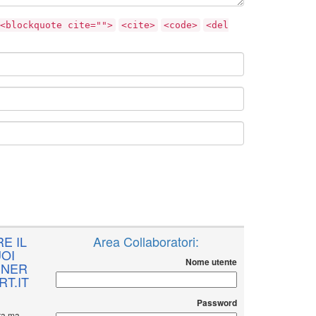
<blockquote cite="">
<cite>
<code>
<del
E IL
Area Collaboratori:
OI
Nome utente
NNER
T.IT
Password
ita ma