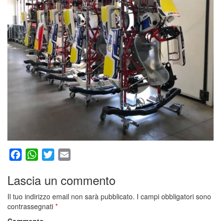
Facebook
WhatsApp
Twitter
Email
Lascia un commento
Il tuo indirizzo email non sarà pubblicato.
I campi obbligatori sono
contrassegnati
*
Commento