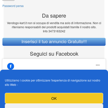
Password persa
Da sapere
Vendogo-kart.it non si occupa di vendita ma solo di informazione. Non ci
riteniamo responsabili dei prodotti acquistati tramite il nostro sito.
Info 3473163242
Inserisci il tuo annuncio Gratuito!!!
Seguici su Facebook
Utilizziamo i cookie per ottimizzare l'esperienza di navigazione sul nostro
sito Web -
https://www.facebook.com/Vendogokartit/
Fai clic per accettare i cookie marketing e
OK
abilitare questo contenuto