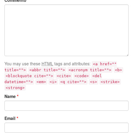
You may use these
HTML
tags and attributes:
<a href=""
title="">
<abbr title="">
<acronym title="">
<b>
<blockquote cite="">
<cite>
<code>
<del
datetime="">
<em>
<i>
<q cite="">
<s>
<strike>
<strong>
Name
*
Email
*