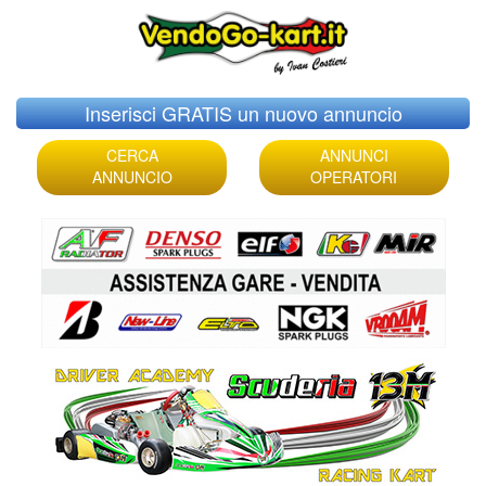
Skip
Inserisci GRATIS un nuovo annuncio
to
content
CERCA
ANNUNCI
ANNUNCIO
OPERATORI