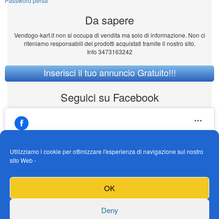
Password persa
Da sapere
Vendogo-kart.it non si occupa di vendita ma solo di informazione. Non ci
riteniamo responsabili dei prodotti acquistati tramite il nostro sito.
Info 3473163242
Inserisci il tuo annuncio Gratuito!!!
Seguici su Facebook
Utilizziamo i cookie per ottimizzare l'esperienza di navigazione sul nostro
sito Web -
https://www.facebook.com/Vendogokartit/
Fai clic per accettare i cookie marketing e
OK
abilitare questo contenuto
Deny