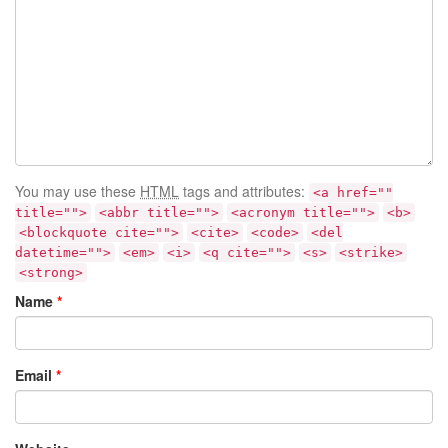
You may use these
HTML
tags and attributes:
<a href=""
title="">
<abbr title="">
<acronym title="">
<b>
<blockquote cite="">
<cite>
<code>
<del
datetime="">
<em>
<i>
<q cite="">
<s>
<strike>
<strong>
Name
*
Email
*