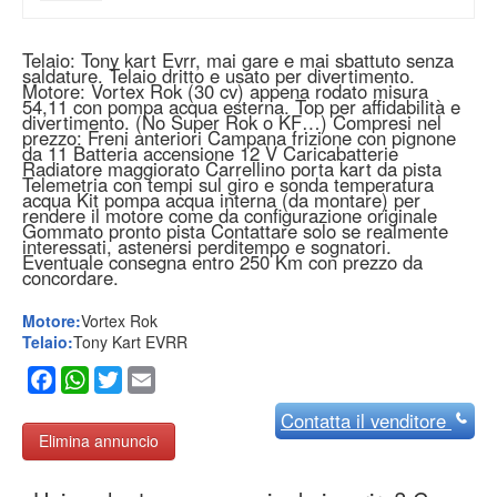
Telaio: Tony kart Evrr, mai gare e mai sbattuto senza
saldature. Telaio dritto e usato per divertimento.
Motore: Vortex Rok (30 cv) appena rodato misura
54,11 con pompa acqua esterna. Top per affidabilità e
divertimento. (No Super Rok o KF…) Compresi nel
prezzo: Freni anteriori Campana frizione con pignone
da 11 Batteria accensione 12 V Caricabatterie
Radiatore maggiorato Carrellino porta kart da pista
Telemetria con tempi sul giro e sonda temperatura
acqua Kit pompa acqua interna (da montare) per
rendere il motore come da configurazione originale
Gommato pronto pista Contattare solo se realmente
interessati, astenersi perditempo e sognatori.
Eventuale consegna entro 250 Km con prezzo da
concordare.
Motore:
Vortex Rok
Telaio:
Tony Kart EVRR
Facebook
WhatsApp
Twitter
Email
Contatta
il venditore
Elimina annuncio