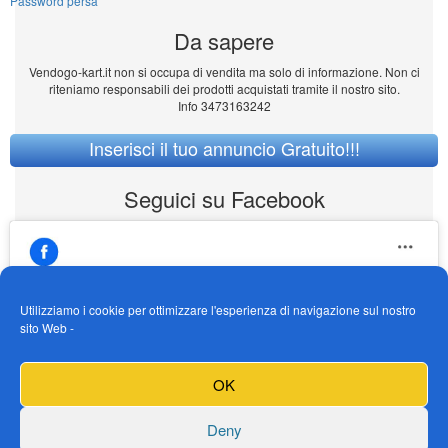
Password persa
Da sapere
Vendogo-kart.it non si occupa di vendita ma solo di informazione. Non ci
riteniamo responsabili dei prodotti acquistati tramite il nostro sito.
Info 3473163242
Inserisci il tuo annuncio Gratuito!!!
Seguici su Facebook
Utilizziamo i cookie per ottimizzare l'esperienza di navigazione sul nostro
sito Web -
https://www.facebook.com/Vendogokartit/
Fai clic per accettare i cookie marketing e
OK
abilitare questo contenuto
Deny