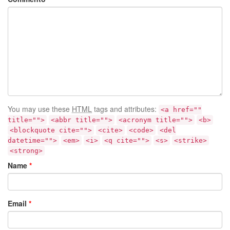
You may use these
HTML
tags and attributes:
<a href=""
title="">
<abbr title="">
<acronym title="">
<b>
<blockquote cite="">
<cite>
<code>
<del
datetime="">
<em>
<i>
<q cite="">
<s>
<strike>
<strong>
Name
*
Email
*