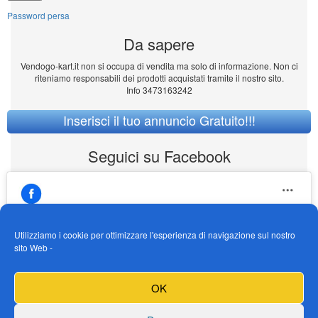
Password persa
Da sapere
Vendogo-kart.it non si occupa di vendita ma solo di informazione. Non ci
riteniamo responsabili dei prodotti acquistati tramite il nostro sito.
Info 3473163242
Inserisci il tuo annuncio Gratuito!!!
Seguici su Facebook
Utilizziamo i cookie per ottimizzare l'esperienza di navigazione sul nostro
sito Web -
https://www.facebook.com/Vendogokartit/
Fai clic per accettare i cookie marketing e
OK
abilitare questo contenuto