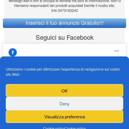
Vendogo-kart.it non si occupa di vendita ma solo di informazione. Non ci
riteniamo responsabili dei prodotti acquistati tramite il nostro sito.
Info 3473163242
Inserisci il tuo annuncio Gratuito!!!
Seguici su Facebook
Utilizziamo i cookie per ottimizzare l'esperienza di navigazione sul nostro
sito Web -
https://www.facebook.com/Vendogokartit/
Fai clic per accettare i cookie marketing e
OK
abilitare questo contenuto
Deny
Visualizza preference
Cookie policy
Cookie policy