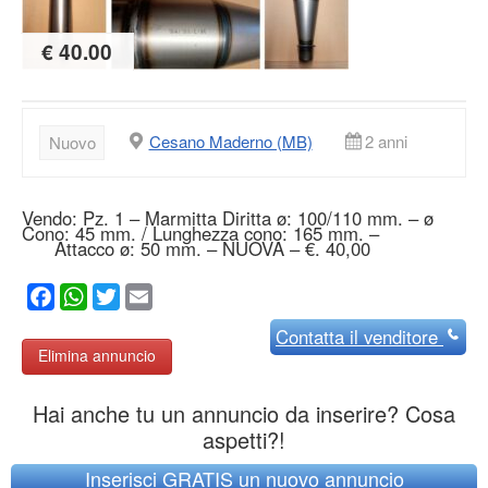
€ 40.00
Cesano Maderno (MB)
2 anni
Nuovo
Vendo: Pz. 1 – Marmitta Diritta ø: 100/110 mm. – ø
Cono: 45 mm. / Lunghezza cono: 165 mm. –
Attacco ø: 50 mm. – NUOVA – €. 40,00
Facebook
WhatsApp
Twitter
Email
Contatta
il venditore
Elimina annuncio
Hai anche tu un annuncio da inserire? Cosa
aspetti?!
Inserisci GRATIS un nuovo annuncio