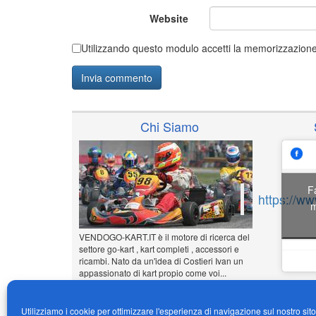
Website
Utilizzando questo modulo accetti la memorizzazione 
Chi Siamo
F
https://w
m
VENDOGO-KART.IT è il motore di ricerca del
settore go-kart , kart completi , accessori e
ricambi. Nato da un'idea di Costieri Ivan un
appassionato di kart propio come voi...
www.vendogo-kart.it
Utilizziamo i cookie per ottimizzare l'esperienza di navigazione sul nostro sit
Inserisci il tuo annuncio