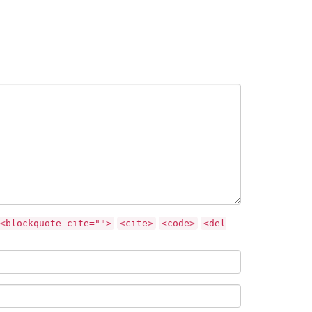
<blockquote cite="">
<cite>
<code>
<del