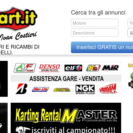
Skip
Cerca tra gli annunci
to
content
S
I E RICAMBI DI
Inserisci GRATIS un nu
ELLI.