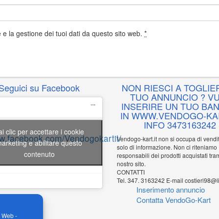
e la gestione dei tuoi dati da questo sito web.
*
Seguici su Facebook
NON RIESCI A TOGLIER
TUO ANNUNCIO ? VU
INSERIRE UN TUO BA
IN WWW.VENDOGO-KAR
INFO 3473163242
ai clic per accettare i cookie
ww.facebook.com/Vendogokartit/
Vendogo-kart.it non si occupa di vend
arketing e abilitare questo
solo di informazione. Non ci riteniamo
contenuto
responsabili dei prodotti acquistati tram
nostro sito.
CONTATTI
Tel. 347. 3163242 E-mail costieri98@li
Inserimento annuncio
Contatta VendoGo-Kart
o Web -