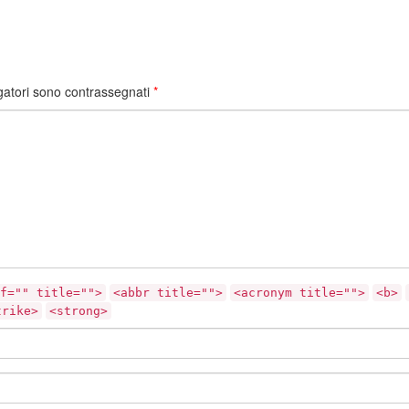
gatori sono contrassegnati
*
f="" title="">
<abbr title="">
<acronym title="">
<b>
trike>
<strong>