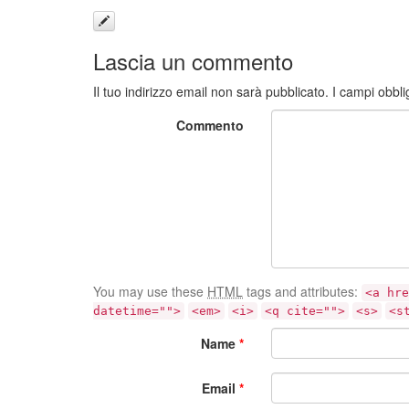
Lascia un commento
Il tuo indirizzo email non sarà pubblicato.
I campi obbli
Commento
You may use these
HTML
tags and attributes:
<a hre
datetime="">
<em>
<i>
<q cite="">
<s>
<s
Name
*
Email
*