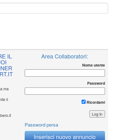
E IL
Area Collaboratori:
OI
Nome utente
NNER
T.IT
Password
ita ma
ite il
Ricordami
bero.it
Password persa
Inserisci nuovo annuncio