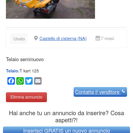
Castello di cisterna (NA)
7 mesi
Usato
Telaio seminuovo
Telaio:
T kart 125
Facebook
WhatsApp
Twitter
Email
Contatta
il venditore
Elimina annuncio
Hai anche tu un annuncio da inserire? Cosa
aspetti?!
Inserisci GRATIS un nuovo annuncio