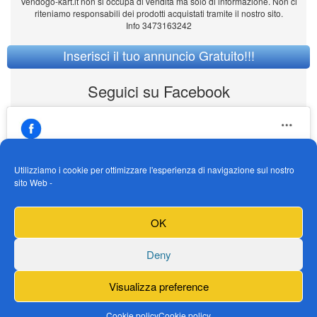
Vendogo-kart.it non si occupa di vendita ma solo di informazione. Non ci
riteniamo responsabili dei prodotti acquistati tramite il nostro sito.
Info 3473163242
Inserisci il tuo annuncio Gratuito!!!
Seguici su Facebook
Utilizziamo i cookie per ottimizzare l'esperienza di navigazione sul nostro
sito Web -
https://www.facebook.com/Vendogokartit/
Fai clic per accettare i cookie marketing e
OK
abilitare questo contenuto
Deny
Visualizza preference
Cookie policy
Cookie policy