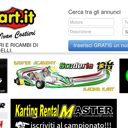
Skip
Cerca tra gli annunci
to
content
S
I E RICAMBI DI
Inserisci GRATIS un nu
ELLI.