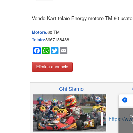
Vendo Kart telaio Energy motore TM 60 usato 
Motore:
60 TM
Telaio:
3667188488
Facebook
WhatsApp
Twitter
Email
Elimina annuncio
Chi Siamo
F
https://w
m