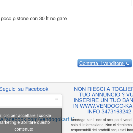
poco pistone con 30 lt no gare
Contatta
il venditore
Seguici su Facebook
NON RIESCI A TOGLIER
TUO ANNUNCIO ? VU
INSERIRE UN TUO BA
IN WWW.VENDOGO-KAR
INFO 3473163242
ai clic per accettare i cookie
ww.facebook.com/Vendogokartit/
Vendogo-kart.it non si occupa di vend
arketing e abilitare questo
solo di informazione. Non ci riteniamo
contenuto
responsabili dei prodotti acquistati tram