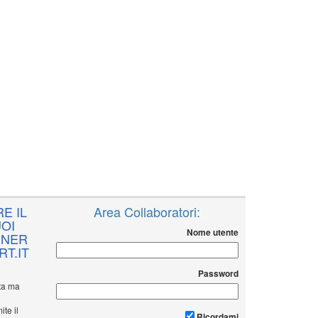
E IL
Area Collaboratori:
OI
Nome utente
NNER
T.IT
Password
ita ma
ite il
Ricordami