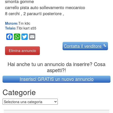
smonta gomme
carrello pista auto sollevamento meccanico
8 cerchi , 2 paraurti posteriore ,
Motore:
Tm k9c
Telaio:
Tibi kart s55
Facebook
WhatsApp
Twitter
Email
Contatta
il venditore
Elimina annuncio
Hai anche tu un annuncio da inserire? Cosa
aspetti?!
Inserisci GRATIS un nuovo annuncio
Categorie
Categorie