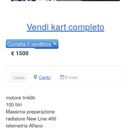
Vendi kart completo
Contatta
il venditore
€ 1500
Cantu’
9 mesi
Usato
motore tmk9c
100 litri
Massima preparazione
radiatore New Line 400
telemetria Alfano