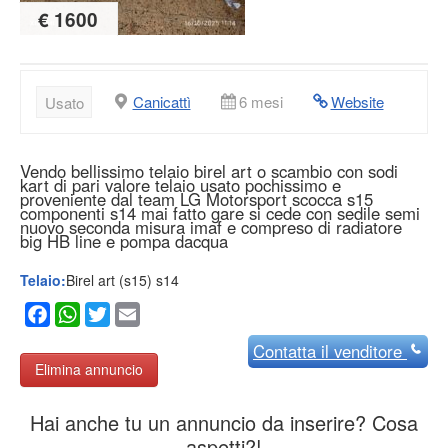
€ 1600
Canicattì
6 mesi
Website
Usato
Vendo bellissimo telaio birel art o scambio con sodi
kart di pari valore telaio usato pochissimo e
proveniente dal team LG Motorsport scocca s15
componenti s14 mai fatto gare si cede con sedile semi
nuovo seconda misura imaf e compreso di radiatore
big HB line e pompa dacqua
Telaio:
Birel art (s15) s14
Facebook
WhatsApp
Twitter
Email
Contatta
il venditore
Elimina annuncio
Hai anche tu un annuncio da inserire? Cosa
aspetti?!