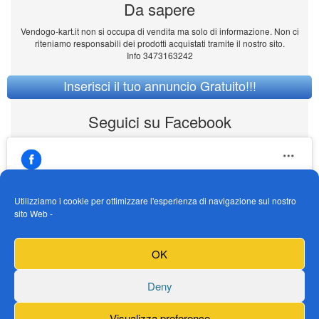
Da sapere
Vendogo-kart.it non si occupa di vendita ma solo di informazione. Non ci
riteniamo responsabili dei prodotti acquistati tramite il nostro sito.
Info 3473163242
Inserisci il tuo annuncio Gratuito!!!
Seguici su Facebook
Utilizziamo i cookie per ottimizzare l'esperienza di navigazione sul nostro
sito Web -
https://www.facebook.com/Vendogokartit/
Fai clic per accettare i cookie marketing e
OK
abilitare questo contenuto
Deny
Visualizza preference