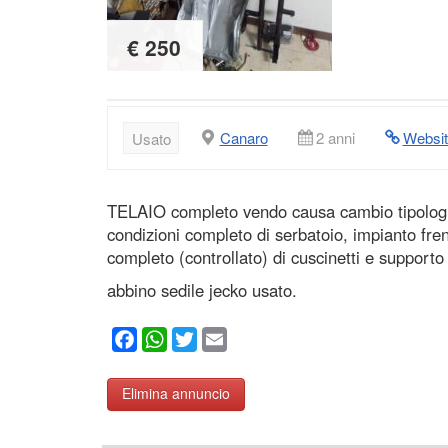
€ 250
Canaro
2 anni
Websit
Usato
TELAIO completo vendo causa cambio tipologia 
condizioni completo di serbatoio, impianto fr
completo (controllato) di cuscinetti e support
abbino sedile jecko usato.
Facebook
WhatsApp
Twitter
Email
Elimina annuncio