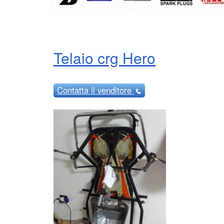
Telaio crg Hero
Contatta
il venditore