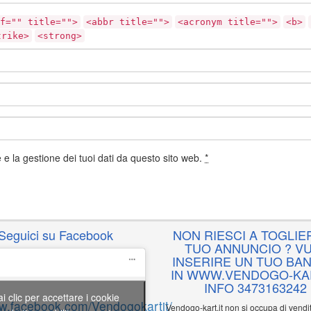
f="" title="">
<abbr title="">
<acronym title="">
<b>
trike>
<strong>
e la gestione dei tuoi dati da questo sito web.
*
Seguici su Facebook
NON RIESCI A TOGLIER
TUO ANNUNCIO ? VU
INSERIRE UN TUO BA
IN WWW.VENDOGO-KAR
INFO 3473163242
ai clic per accettare i cookie
ww.facebook.com/Vendogokartit/
Vendogo-kart.it non si occupa di vend