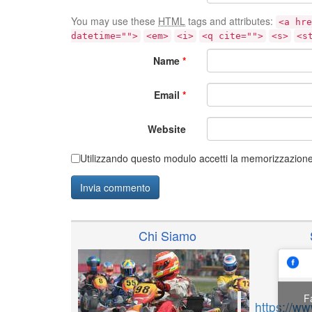
You may use these
HTML
tags and attributes:
<a hre
datetime="">
<em>
<i>
<q cite="">
<s>
<s
Name
*
Email
*
Website
Utilizzando questo modulo accetti la memorizzazione 
Chi Siamo
F
https://w