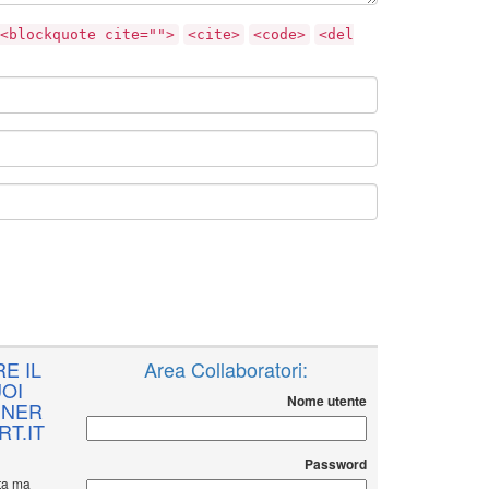
<blockquote cite="">
<cite>
<code>
<del
E IL
Area Collaboratori:
OI
Nome utente
NNER
T.IT
Password
ita ma