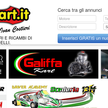
Skip
Cerca tra gli annunci
to
content
S
I E RICAMBI DI
Inserisci GRATIS un nu
ELLI.