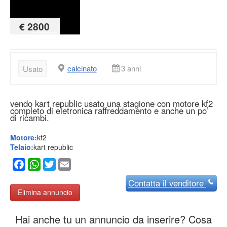
€ 2800
calcinato
3 anni
Usato
vendo kart republic usato una stagione con motore kf2
completo di eletronica raffreddamento e anche un po’
di ricambi.
Motore:
kf2
Telaio:
kart republic
Facebook
WhatsApp
Twitter
Email
Contatta
il venditore
Elimina annuncio
Hai anche tu un annuncio da inserire? Cosa