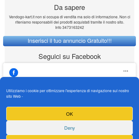
Da sapere
Vendogo-kart.it non si occupa di vendita ma solo di informazione. Non ci
riteniamo responsabili dei prodotti acquistati tramite il nostro sito.
Info 3473163242
Inserisci il tuo annuncio Gratuito!!!
Seguici su Facebook
Utilizziamo i cookie per ottimizzare l'esperienza di navigazione sul nostro
sito Web -
https://www.facebook.com/Vendogokartit/
Fai clic per accettare i cookie marketing e
OK
abilitare questo contenuto
Deny