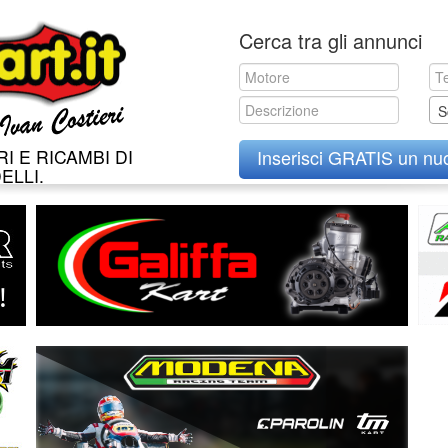
Skip
Cerca tra gli annunci
to
content
S
I E RICAMBI DI
Inserisci GRATIS un nu
ELLI.