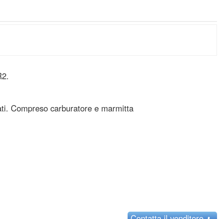
R2.
ati. Compreso carburatore e marmitta
Contatta
il venditore