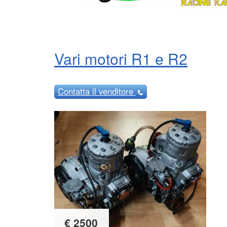
Vari motori R1 e R2
Contatta
il venditore
€ 2500