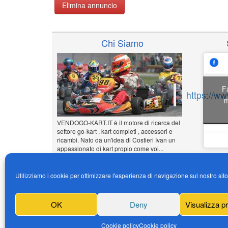
Elimina annuncio
Chi Siamo
F
https://w
m
VENDOGO-KART.IT è il motore di ricerca del
settore go-kart , kart completi , accessori e
ricambi. Nato da un'idea di Costieri Ivan un
appassionato di kart propio come voi...
www.vendogo-kart.it
Utilizziamo i cookie per ottimizzare l'esperienza di navigazione sul nostro sit
Inserisci il tuo annuncio
Gratuito!!!
OK
Deny
Visualizza p
News
Cookie policy
Cookie policy