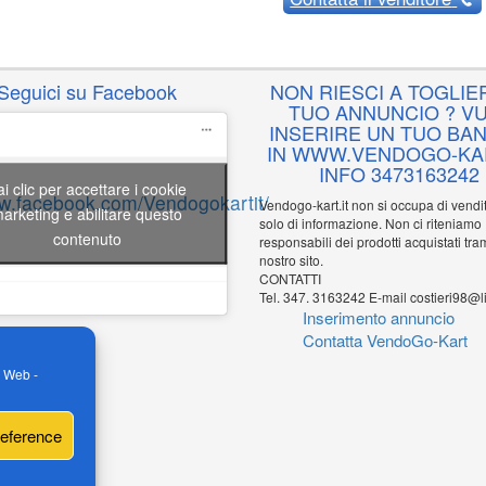
Seguici su Facebook
NON RIESCI A TOGLIER
TUO ANNUNCIO ? VU
INSERIRE UN TUO BA
IN WWW.VENDOGO-KAR
INFO 3473163242
ai clic per accettare i cookie
ww.facebook.com/Vendogokartit/
Vendogo-kart.it non si occupa di vend
arketing e abilitare questo
solo di informazione. Non ci riteniamo
contenuto
responsabili dei prodotti acquistati tram
nostro sito.
CONTATTI
Tel. 347. 3163242 E-mail costieri98@li
Inserimento annuncio
Contatta VendoGo-Kart
o Web -
reference