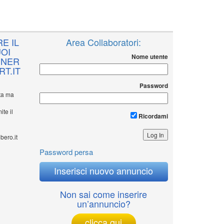
E IL
Area Collaboratori:
OI
Nome utente
NNER
T.IT
Password
ita ma
ite il
Ricordami
bero.it
Password persa
Inserisci nuovo annuncio
Non sai come inserire
un’annuncio?
clicca qui