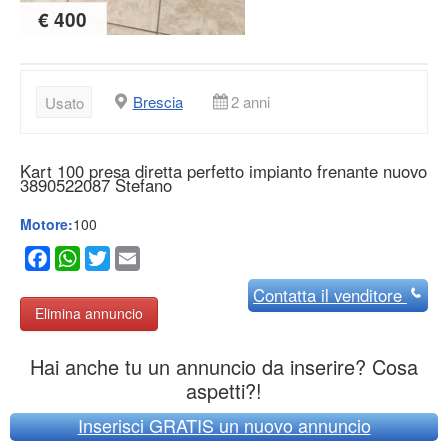
€ 400
Brescia
2 anni
Usato
Kart 100 presa diretta perfetto impianto frenante nuovo
3890522087 Stefano
Motore:
100
Facebook
WhatsApp
Twitter
Email
Contatta
il venditore
Elimina annuncio
Hai anche tu un annuncio da inserire? Cosa
aspetti?!
Inserisci GRATIS un nuovo annuncio