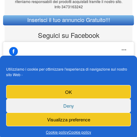
riteniamo responsabili dei prodotti acquistati tramite il nostro sito.
Info 3473163242
Inserisci il tuo annuncio Gratuito!!!
Seguici su Facebook
Utilizziamo i cookie per ottimizzare l'esperienza di navigazione sul nostro
sito Web -
https://www.facebook.com/Vendogokartit/
Fai clic per accettare i cookie marketing e
OK
abilitare questo contenuto
Deny
Visualizza preference
Cookie policy
Cookie policy