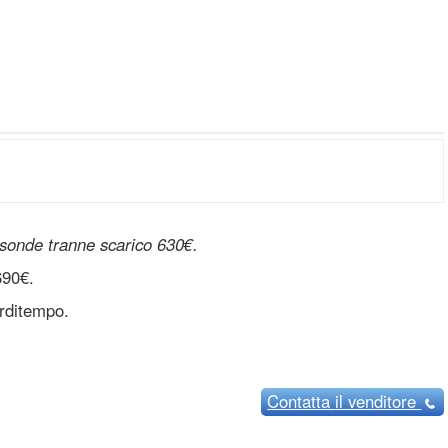
 sonde tranne scarico 630€.
690€.
erditempo.
Contatta
il venditore