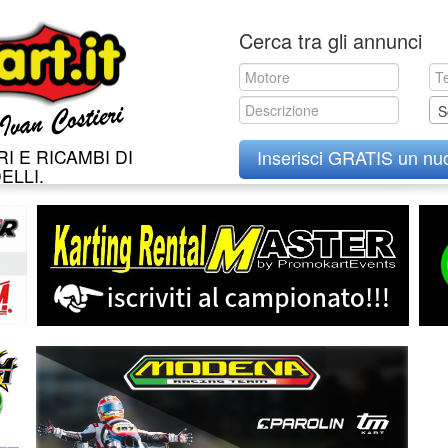
Skip
Cerca tra gli annunci
to
content
S
I E RICAMBI DI
Inserisci GRATIS un nu
ELLI.