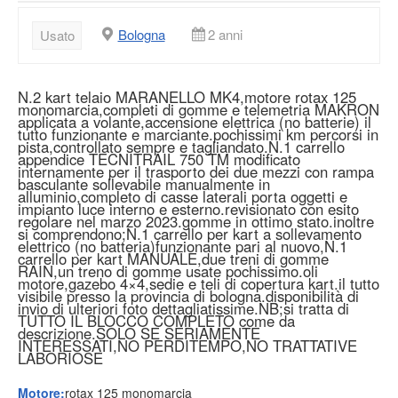
Bologna
2 anni
Usato
N.2 kart telaio MARANELLO MK4,motore rotax 125
monomarcia,completi di gomme e telemetria MAKRON
applicata a volante,accensione elettrica (no batterie) il
tutto funzionante e marciante.pochissimi km percorsi in
pista,controllato sempre e tagliandato.N.1 carrello
appendice TECNITRAIL 750 TM modificato
internamente per il trasporto dei due mezzi con rampa
basculante sollevabile manualmente in
alluminio,completo di casse laterali porta oggetti e
impianto luce interno e esterno.revisionato con esito
regolare nel marzo 2023.gomme in ottimo stato.inoltre
si comprendono;N.1 carrello per kart a sollevamento
elettrico (no batteria)funzionante pari al nuovo,N.1
carrello per kart MANUALE,due treni di gomme
RAIN,un treno di gomme usate pochissimo.oli
motore,gazebo 4×4,sedie e teli di copertura kart.il tutto
visibile presso la provincia di bologna.disponibilità di
invio di ulteriori foto dettagliatissime.NB;si tratta di
TUTTO IL BLOCCO COMPLETO come da
descrizione.SOLO SE SERIAMENTE
INTERESSATI,NO PERDITEMPO,NO TRATTATIVE
LABORIOSE
Motore:
rotax 125 monomarcia