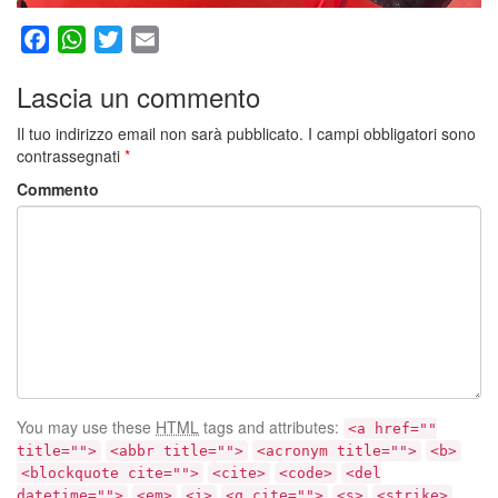
Facebook
WhatsApp
Twitter
Email
Lascia un commento
Il tuo indirizzo email non sarà pubblicato.
I campi obbligatori sono
contrassegnati
*
Commento
You may use these
HTML
tags and attributes:
<a href=""
title="">
<abbr title="">
<acronym title="">
<b>
<blockquote cite="">
<cite>
<code>
<del
datetime="">
<em>
<i>
<q cite="">
<s>
<strike>