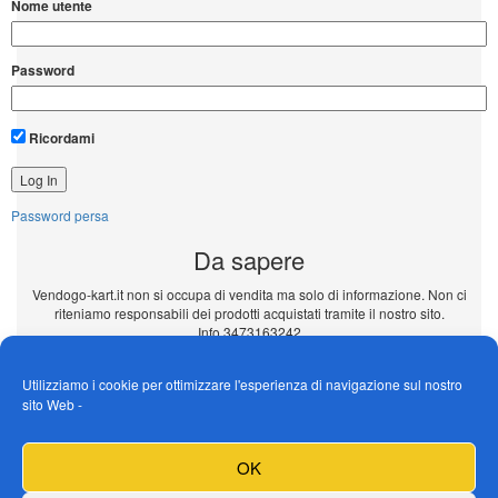
Nome utente
Password
Ricordami
Password persa
Da sapere
Vendogo-kart.it non si occupa di vendita ma solo di informazione. Non ci
riteniamo responsabili dei prodotti acquistati tramite il nostro sito.
Info 3473163242
Inserisci il tuo annuncio Gratuito!!!
Utilizziamo i cookie per ottimizzare l'esperienza di navigazione sul nostro
sito Web -
Seguici su Facebook
OK