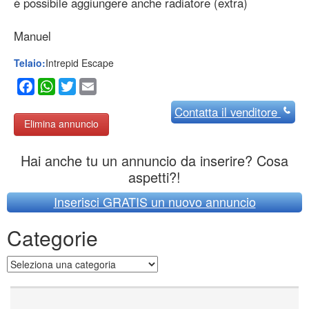
è possibile aggiungere anche radiatore (extra)
Manuel
Telaio:
Intrepid Escape
Facebook
WhatsApp
Twitter
Email
Contatta
il venditore
Elimina annuncio
Hai anche tu un annuncio da inserire? Cosa
aspetti?!
Inserisci GRATIS un nuovo annuncio
Categorie
Categorie