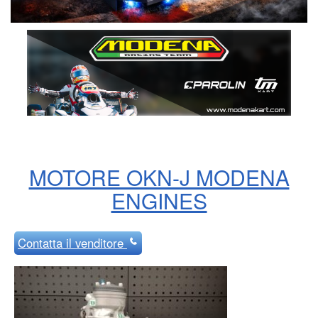
MOTORE OKN-J MODENA
ENGINES
Contatta
il venditore