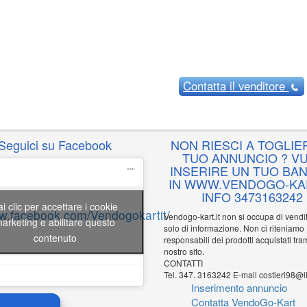
Contatta
il venditore
Seguici su Facebook
NON RIESCI A TOGLIER
TUO ANNUNCIO ? VU
INSERIRE UN TUO BA
IN WWW.VENDOGO-KAR
INFO 3473163242
ai clic per accettare i cookie
ww.facebook.com/Vendogokartit/
Vendogo-kart.it non si occupa di vend
arketing e abilitare questo
solo di informazione. Non ci riteniamo
contenuto
responsabili dei prodotti acquistati tram
nostro sito.
CONTATTI
Tel. 347. 3163242 E-mail costieri98@li
Inserimento annuncio
Contatta VendoGo-Kart