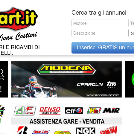
Skip
Cerca tra gli annunci
to
content
S
I E RICAMBI DI
Inserisci GRATIS un nu
ELLI.