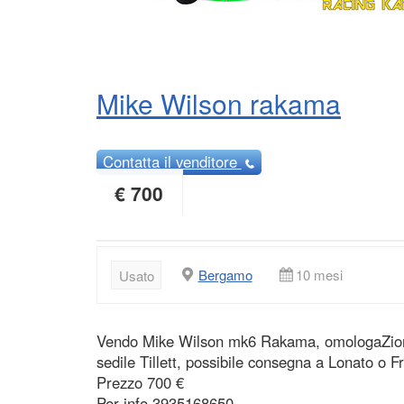
Mike Wilson rakama
Contatta
il venditore
€ 700
Bergamo
10 mesi
Usato
Vendo Mike Wilson mk6 Rakama, omologaZione 
sedile Tillett, possibile consegna a Lonato o F
Prezzo 700 €
Per info 3935168650