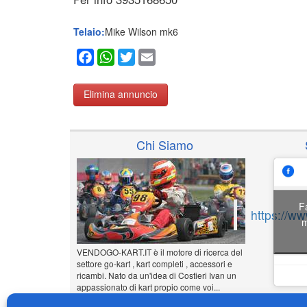
Telaio:
Mike Wilson mk6
Facebook
WhatsApp
Twitter
Email
Elimina annuncio
Chi Siamo
F
https://w
m
VENDOGO-KART.IT è il motore di ricerca del
settore go-kart , kart completi , accessori e
ricambi. Nato da un'idea di Costieri Ivan un
appassionato di kart propio come voi...
www.vendogo-kart.it