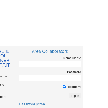
E IL
Area Collaboratori:
OI
Nome utente
NNER
T.IT
Password
ita ma
ite il
Ricordami
bero.it
Password persa