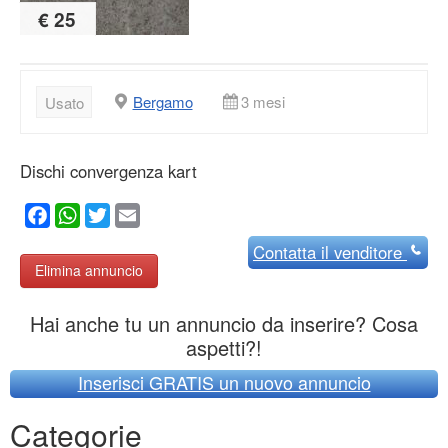
€ 25
Bergamo
3 mesi
Usato
Dischi convergenza kart
Facebook
WhatsApp
Twitter
Email
Contatta
il venditore
Elimina annuncio
Hai anche tu un annuncio da inserire? Cosa
aspetti?!
Inserisci GRATIS un nuovo annuncio
Categorie