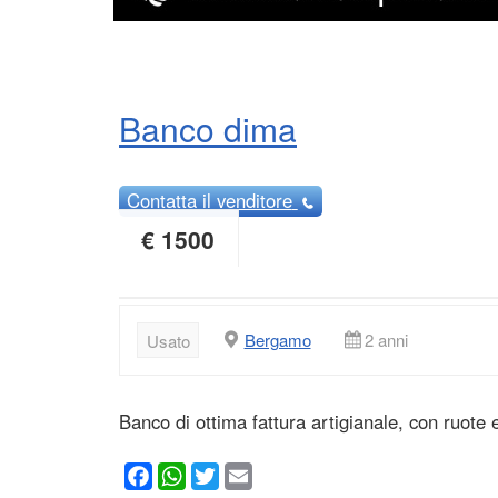
Banco dima
Contatta
il venditore
€ 1500
Bergamo
2 anni
Usato
Banco di ottima fattura artigianale, con ruote e
Facebook
WhatsApp
Twitter
Email