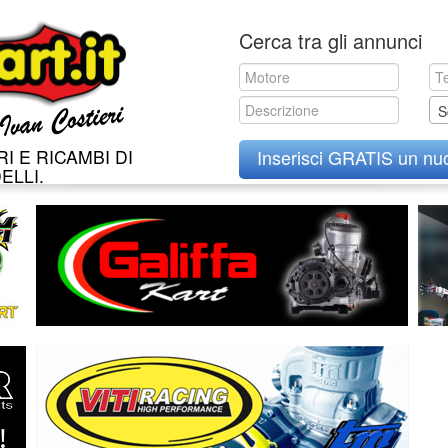
Skip
Cerca tra gli annunci
to
content
S
I E RICAMBI DI
Inserisci GRATIS un nu
ELLI.