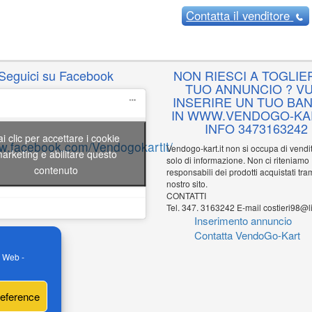
Contatta
il venditore
Seguici su Facebook
NON RIESCI A TOGLIER
TUO ANNUNCIO ? VU
INSERIRE UN TUO BA
IN WWW.VENDOGO-KAR
INFO 3473163242
ai clic per accettare i cookie
ww.facebook.com/Vendogokartit/
Vendogo-kart.it non si occupa di vend
arketing e abilitare questo
solo di informazione. Non ci riteniamo
contenuto
responsabili dei prodotti acquistati tram
nostro sito.
CONTATTI
Tel. 347. 3163242 E-mail costieri98@li
Inserimento annuncio
Contatta VendoGo-Kart
o Web -
reference