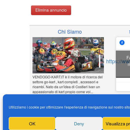
Elimina annuncio
Chi Siamo
F
https://w
m
VENDOGO-KART.IT è il motore di ricerca del
settore go-kart , kart completi , accessori e
ricambi. Nato da un'idea di Costieri Ivan un
appassionato di kart propio come voi...
www.vendogo-kart.it
Utilizziamo i cookie per ottimizzare l'esperienza di navigazione sul nostro sit
Inserisci il tuo annuncio
Gratuito!!!
OK
Deny
Visualizza p
News