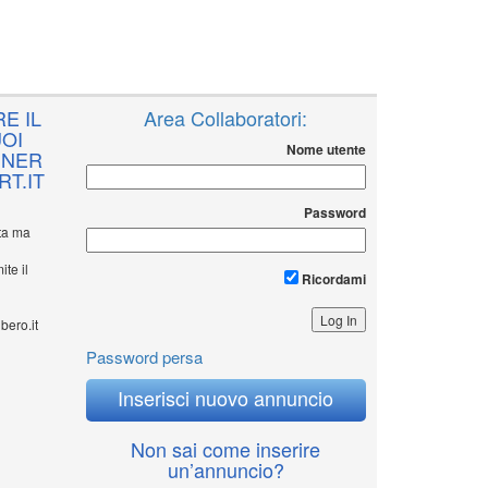
E IL
Area Collaboratori:
OI
Nome utente
NNER
T.IT
Password
ita ma
ite il
Ricordami
bero.it
Password persa
Inserisci nuovo annuncio
Non sai come inserire
un’annuncio?