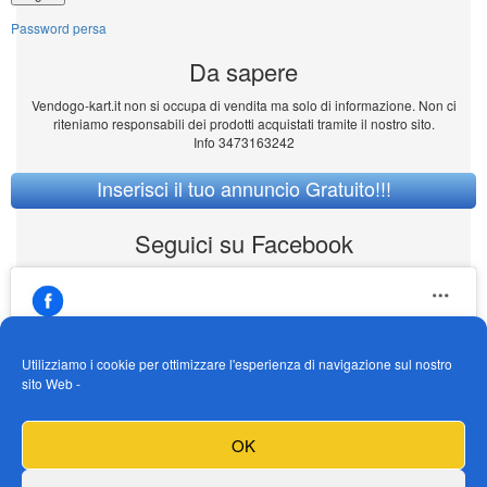
Password persa
Da sapere
Vendogo-kart.it non si occupa di vendita ma solo di informazione. Non ci
riteniamo responsabili dei prodotti acquistati tramite il nostro sito.
Info 3473163242
Inserisci il tuo annuncio Gratuito!!!
Seguici su Facebook
Utilizziamo i cookie per ottimizzare l'esperienza di navigazione sul nostro
sito Web -
https://www.facebook.com/Vendogokartit/
Fai clic per accettare i cookie marketing e
OK
abilitare questo contenuto