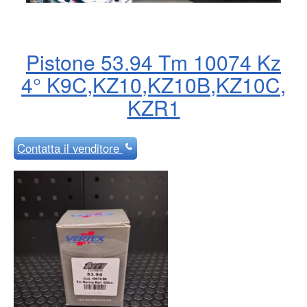
Pistone 53.94 Tm 10074 Kz
4° K9C,KZ10,KZ10B,KZ10C,
KZR1
Contatta
il venditore