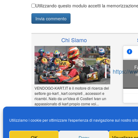
Utilizzando questo modulo accetti la memorizzazione 
Chi Siamo
F
https://w
m
VENDOGO-KART.IT è il motore di ricerca del
settore go-kart , kart completi , accessori e
ricambi. Nato da un'idea di Costieri Ivan un
appassionato di kart propio come voi...
www.vendogo-kart.it
Utilizziamo i cookie per ottimizzare l'esperienza di navigazione sul nostro sit
Inserisci il tuo annuncio
Gratuito!!!
OK
Deny
Visualizza p