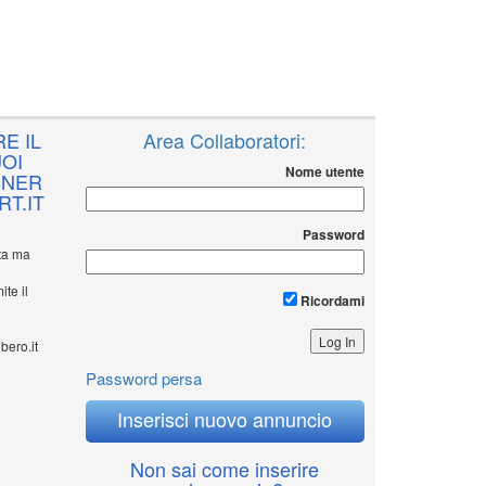
E IL
Area Collaboratori:
OI
Nome utente
NNER
T.IT
Password
ita ma
ite il
Ricordami
bero.it
Password persa
Inserisci nuovo annuncio
Non sai come inserire