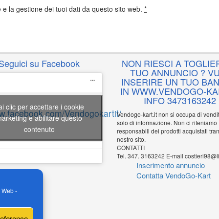
e la gestione dei tuoi dati da questo sito web.
*
Seguici su Facebook
NON RIESCI A TOGLIER
TUO ANNUNCIO ? VU
INSERIRE UN TUO BA
IN WWW.VENDOGO-KAR
INFO 3473163242
ai clic per accettare i cookie
ww.facebook.com/Vendogokartit/
Vendogo-kart.it non si occupa di vend
arketing e abilitare questo
solo di informazione. Non ci riteniamo
contenuto
responsabili dei prodotti acquistati tram
nostro sito.
CONTATTI
Tel. 347. 3163242 E-mail costieri98@li
Inserimento annuncio
Contatta VendoGo-Kart
o Web -
reference