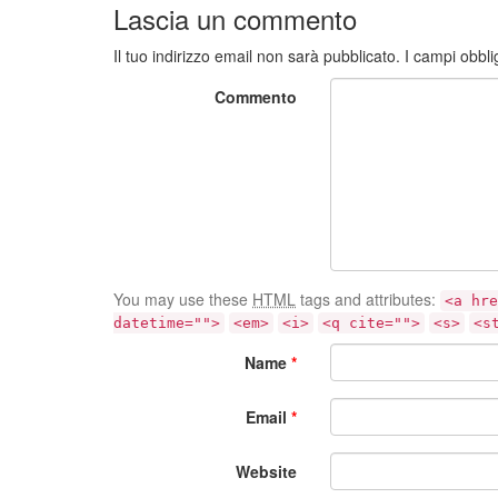
Lascia un commento
Il tuo indirizzo email non sarà pubblicato.
I campi obbli
Commento
You may use these
HTML
tags and attributes:
<a hre
datetime="">
<em>
<i>
<q cite="">
<s>
<s
Name
*
Email
*
Website