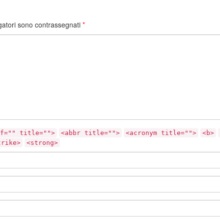
gatori sono contrassegnati
*
f="" title="">
<abbr title="">
<acronym title="">
<b>
trike>
<strong>