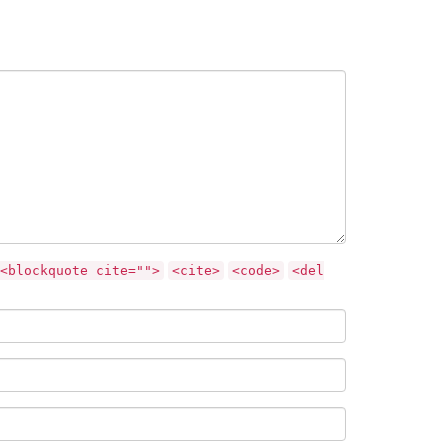
<blockquote cite="">
<cite>
<code>
<del