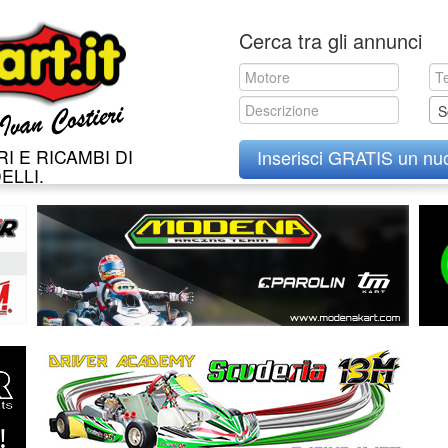
Skip
Cerca tra gli annunci
to
content
S
I E RICAMBI DI
Inserisci GRATIS un nu
ELLI.