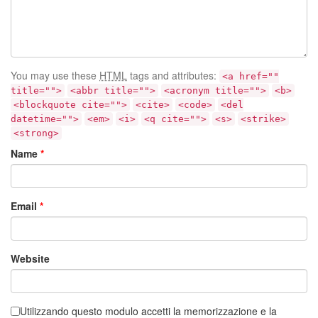
You may use these
HTML
tags and attributes:
<a href=""
title="">
<abbr title="">
<acronym title="">
<b>
<blockquote cite="">
<cite>
<code>
<del
datetime="">
<em>
<i>
<q cite="">
<s>
<strike>
<strong>
Name
*
Email
*
Website
Utilizzando questo modulo accetti la memorizzazione e la