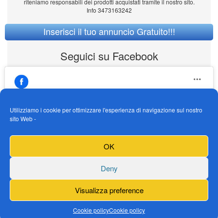
riteniamo responsabili dei prodotti acquistati tramite il nostro sito.
Info 3473163242
Inserisci il tuo annuncio Gratuito!!!
Seguici su Facebook
Utilizziamo i cookie per ottimizzare l'esperienza di navigazione sul nostro
sito Web -
https://www.facebook.com/Vendogokartit/
Fai clic per accettare i cookie marketing e
OK
abilitare questo contenuto
Deny
Visualizza preference
Cookie policy
Cookie policy