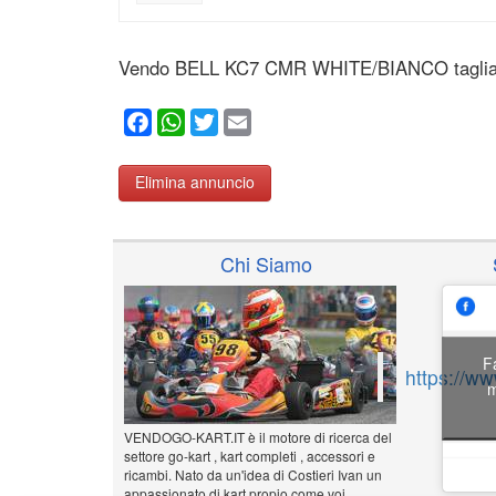
Vendo BELL KC7 CMR WHITE/BIANCO taglia
Facebook
WhatsApp
Twitter
Email
Elimina annuncio
Chi Siamo
F
https://w
m
VENDOGO-KART.IT è il motore di ricerca del
settore go-kart , kart completi , accessori e
ricambi. Nato da un'idea di Costieri Ivan un
appassionato di kart propio come voi...