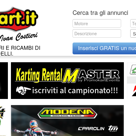
Skip
Cerca tra gli annunci
to
content
S
I E RICAMBI DI
Inserisci GRATIS un nu
ELLI.