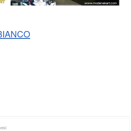
BIANCO
esi