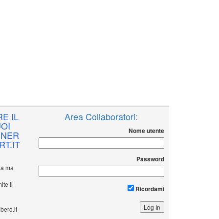
E IL
Area Collaboratori:
OI
Nome utente
NNER
T.IT
Password
ita ma
ite il
Ricordami
bero.it