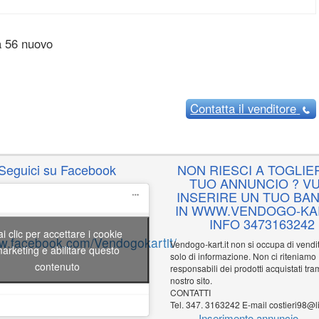
 56 nuovo
Contatta
il venditore
Seguici su Facebook
NON RIESCI A TOGLIER
TUO ANNUNCIO ? VU
INSERIRE UN TUO BA
IN WWW.VENDOGO-KAR
INFO 3473163242
ai clic per accettare i cookie
ww.facebook.com/Vendogokartit/
Vendogo-kart.it non si occupa di vend
arketing e abilitare questo
solo di informazione. Non ci riteniamo
contenuto
responsabili dei prodotti acquistati tram
nostro sito.
CONTATTI
Tel. 347. 3163242 E-mail costieri98@li
Inserimento annuncio