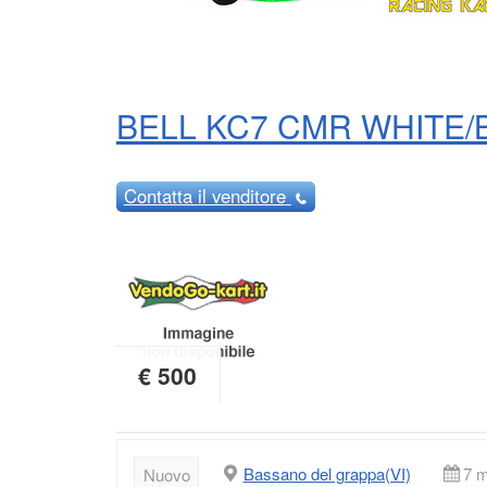
BELL KC7 CMR WHITE/
Contatta
il venditore
€ 500
Bassano del grappa(VI)
7 m
Nuovo