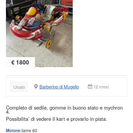
€ 1800
Barberino di Mugello
12 mesi
Usato
Completo di sedile, gomme in buono stato e mychron
4.
Possibilita’ di vedere il kart e provarlo in pista.
Motore:
Iame 60