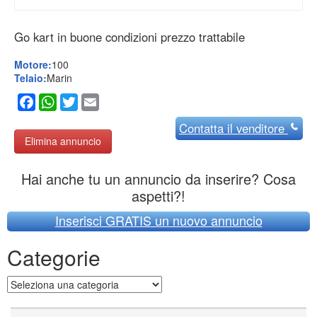
Go kart in buone condizioni prezzo trattabile
Motore:
100
Telaio:
Marin
Facebook
WhatsApp
Twitter
Email
Contatta
il venditore
Elimina annuncio
Hai anche tu un annuncio da inserire? Cosa
aspetti?!
Inserisci GRATIS un nuovo annuncio
Categorie
Categorie