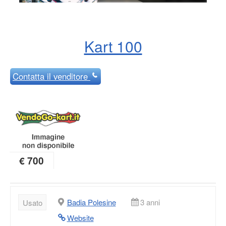
Kart 100
Contatta
il venditore
€ 700
Badia Polesine
3 anni
Usato
Website