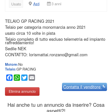
Asti
3 anni
Usato
TELAIO GP RACING 2021
Telaio per categoria monomarcia anno 2021
usato circa 10 volte in pista
Telaio completo di tutto escluso telemetria ed impianto
raffreddamento!
Sedile NEK
CONTATTO: lorismattai.ronzano@gmail.com
Motore:
No
Telaio:
GP RACING
Facebook
WhatsApp
Twitter
Email
Contatta
il venditore
Elimina annuncio
Hai anche tu un annuncio da inserire? Cosa
aspetti?!