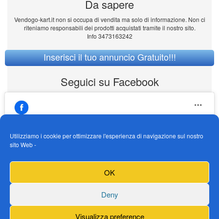
Da sapere
Vendogo-kart.it non si occupa di vendita ma solo di informazione. Non ci
riteniamo responsabili dei prodotti acquistati tramite il nostro sito.
Info 3473163242
Inserisci il tuo annuncio Gratuito!!!
Seguici su Facebook
Utilizziamo i cookie per ottimizzare l'esperienza di navigazione sul nostro
sito Web -
https://www.facebook.com/Vendogokartit/
Fai clic per accettare i cookie marketing e
OK
abilitare questo contenuto
Deny
Visualizza preference