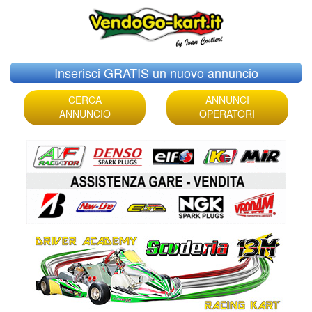
Skip
Inserisci GRATIS un nuovo annuncio
to
content
CERCA
ANNUNCI
ANNUNCIO
OPERATORI