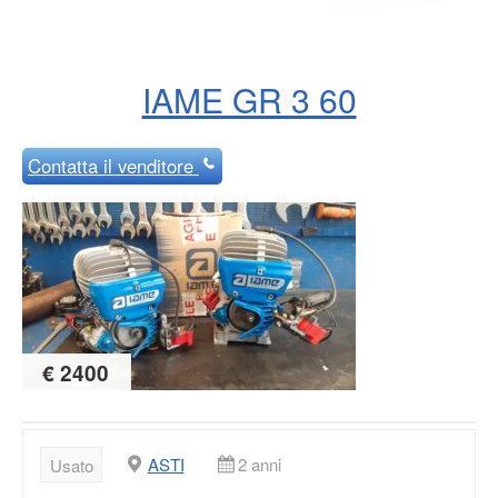
IAME GR 3 60
Contatta
il venditore
€ 2400
ASTI
2 anni
Usato