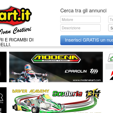
Skip
Cerca tra gli annunci
to
content
S
I E RICAMBI DI
Inserisci GRATIS un nu
ELLI.