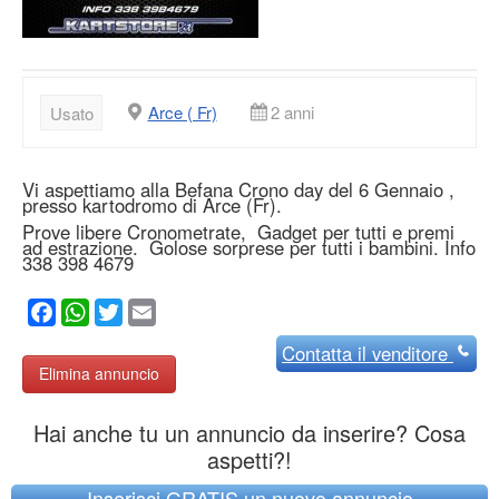
Arce ( Fr)
2 anni
Usato
Vi aspettiamo alla Befana Crono day del 6 Gennaio ,
presso kartodromo di Arce (Fr).
Prove libere Cronometrate, Gadget per tutti e premi
ad estrazione. Golose sorprese per tutti i bambini. Info
338 398 4679
Facebook
WhatsApp
Twitter
Email
Contatta
il venditore
Elimina annuncio
Hai anche tu un annuncio da inserire? Cosa
aspetti?!
Inserisci GRATIS un nuovo annuncio