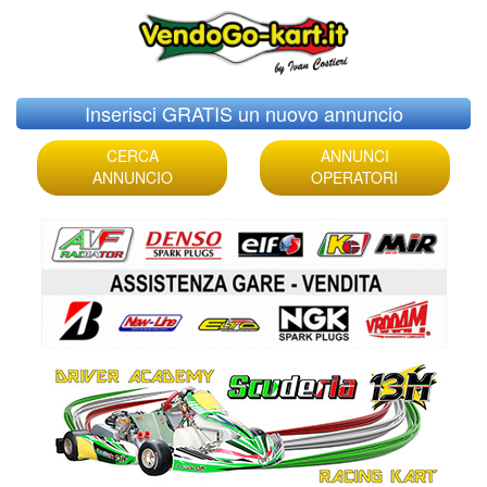
Skip
Inserisci GRATIS un nuovo annuncio
to
content
CERCA
ANNUNCI
ANNUNCIO
OPERATORI