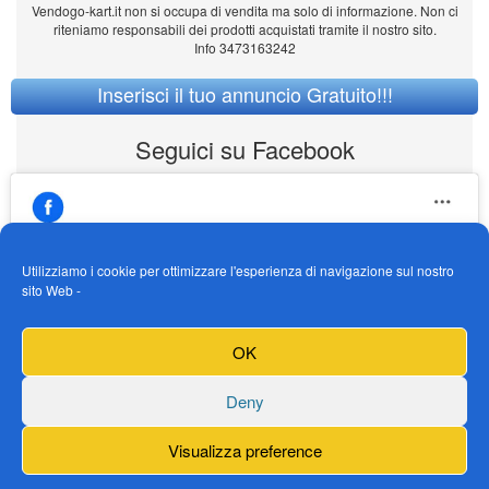
Vendogo-kart.it non si occupa di vendita ma solo di informazione. Non ci
riteniamo responsabili dei prodotti acquistati tramite il nostro sito.
Info 3473163242
Inserisci il tuo annuncio Gratuito!!!
Seguici su Facebook
Utilizziamo i cookie per ottimizzare l'esperienza di navigazione sul nostro
sito Web -
https://www.facebook.com/Vendogokartit/
Fai clic per accettare i cookie marketing e
OK
abilitare questo contenuto
Deny
Visualizza preference