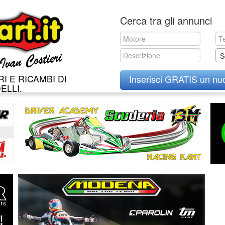
Skip
Cerca tra gli annunci
to
content
S
I E RICAMBI DI
Inserisci GRATIS un nu
ELLI.