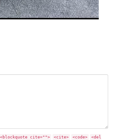
<blockquote cite="">
<cite>
<code>
<del