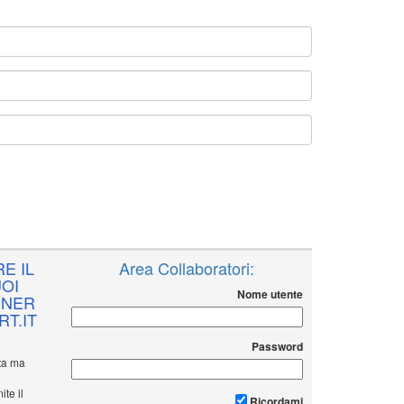
E IL
Area Collaboratori:
OI
Nome utente
NNER
T.IT
Password
ita ma
ite il
Ricordami