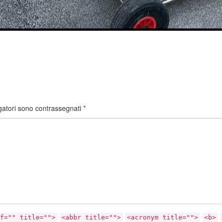
gatori sono contrassegnati
*
f="" title="">
<abbr title="">
<acronym title="">
<b>