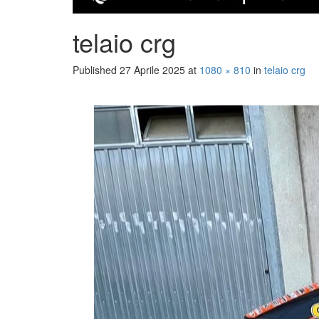
telaio crg
Published
27 Aprile 2025
at
1080 × 810
in
telaio crg