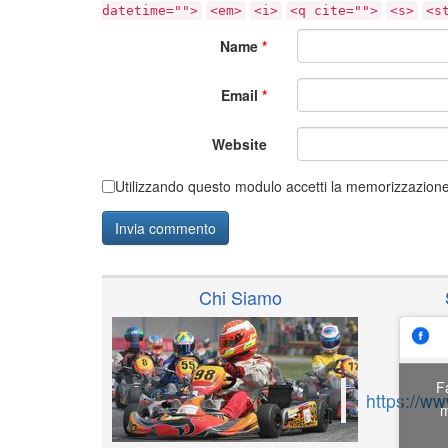
datetime="">
<em>
<i>
<q cite="">
<s>
<s
Name
*
Email
*
Website
Utilizzando questo modulo accetti la memorizzazione 
Chi Siamo
F
https://w
m