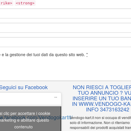
trike>
<strong>
e la gestione dei tuoi dati da questo sito web.
*
Seguici su Facebook
NON RIESCI A TOGLIER
TUO ANNUNCIO ? VU
INSERIRE UN TUO BA
IN WWW.VENDOGO-KAR
INFO 3473163242
ai clic per accettare i cookie
ww.facebook.com/Vendogokartit/
Vendogo-kart.it non si occupa di vend
arketing e abilitare questo
solo di informazione. Non ci riteniamo
contenuto
responsabili dei prodotti acquistati tram