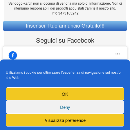
Vendogo-kart.it non si occupa di vendita ma solo di informazione. Non ci
riteniamo responsabili dei prodotti acquistati tramite il nostro sito.
Info 3473163242
Inserisci il tuo annuncio Gratuito!!!
Seguici su Facebook
Utilizziamo i cookie per ottimizzare l'esperienza di navigazione sul nostro
sito Web -
https://www.facebook.com/Vendogokartit/
Fai clic per accettare i cookie marketing e
OK
abilitare questo contenuto
Deny
Visualizza preference