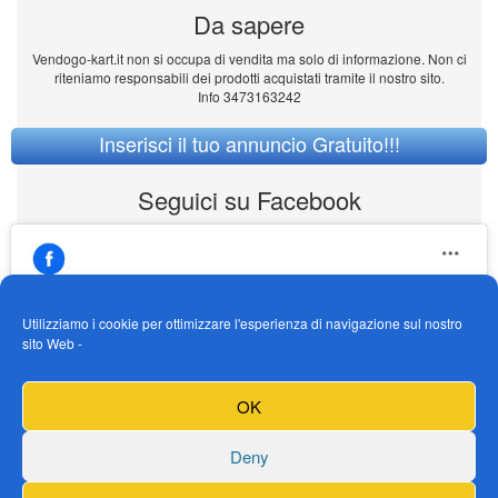
Da sapere
Vendogo-kart.it non si occupa di vendita ma solo di informazione. Non ci
riteniamo responsabili dei prodotti acquistati tramite il nostro sito.
Info 3473163242
Inserisci il tuo annuncio Gratuito!!!
Seguici su Facebook
Utilizziamo i cookie per ottimizzare l'esperienza di navigazione sul nostro
sito Web -
https://www.facebook.com/Vendogokartit/
Fai clic per accettare i cookie marketing e
OK
abilitare questo contenuto
Deny