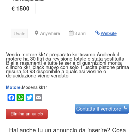
€ 1500
Anywhere
3 anni
Website
Usato
Vendo motore kk1r preparato kartissimo Andreoli il
motore ha 30 litri da revisione totale è stata sostituita
Biella rasamenti e tutte le serie di guarnizioni monta
cilindro kk1 black nuovo con solo 1 uscita pistone prima
misura 53.93 disponibile a qualsiasi viosine o
delucidazione viene venduto
Motore:
Modena kk1r
Facebook
WhatsApp
Twitter
Email
Contatta
il venditore
Elimina annuncio
Hai anche tu un annuncio da inserire? Cosa