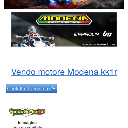
Vendo motore Modena kk1r
Contatta
il venditore