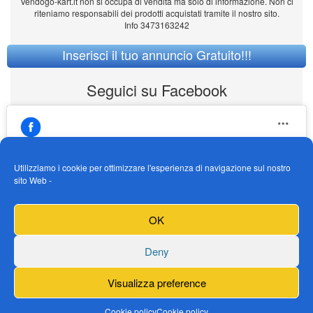
Vendogo-kart.it non si occupa di vendita ma solo di informazione. Non ci
riteniamo responsabili dei prodotti acquistati tramite il nostro sito.
Info 3473163242
Inserisci il tuo annuncio Gratuito!!!
Seguici su Facebook
Utilizziamo i cookie per ottimizzare l'esperienza di navigazione sul nostro
sito Web -
https://www.facebook.com/Vendogokartit/
Fai clic per accettare i cookie marketing e
OK
abilitare questo contenuto
Deny
Visualizza preference
Cookie policy
Cookie policy