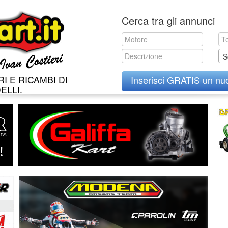
Skip
Cerca tra gli annunci
to
content
S
I E RICAMBI DI
Inserisci GRATIS un nu
ELLI.