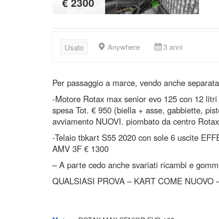
€ 2300
Anywhere
3 anni
Usato
Per passaggio a marce, vendo anche separat
-Motore Rotax max senior evo 125 con 12 litri a
spesa Tot. € 950 (biella + asse, gabbiette, pis
avviamento NUOVI. piombato da centro Rotax 
-Telaio tbkart S55 2020 con sole 6 uscite EFF
AMV 3F € 1300
– A parte cedo anche svariati ricambi e gomm
QUALSIASI PROVA – KART COME NUOVO 