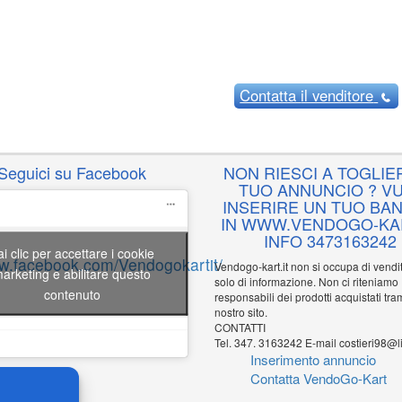
Contatta
il venditore
Seguici su Facebook
NON RIESCI A TOGLIER
TUO ANNUNCIO ? VU
INSERIRE UN TUO BA
IN WWW.VENDOGO-KAR
INFO 3473163242
ai clic per accettare i cookie
ww.facebook.com/Vendogokartit/
Vendogo-kart.it non si occupa di vend
arketing e abilitare questo
solo di informazione. Non ci riteniamo
contenuto
responsabili dei prodotti acquistati tram
nostro sito.
CONTATTI
Tel. 347. 3163242 E-mail costieri98@li
Inserimento annuncio
Contatta VendoGo-Kart