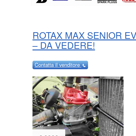
ROTAX MAX SENIOR EVO
– DA VEDERE!
Contatta
il venditore