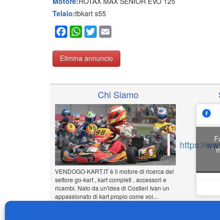
Motore:
ROTAX MAX SENIOR EVO 125
Telaio:
tbkart s55
Facebook
WhatsApp
Twitter
Email
Elimina annuncio
Chi Siamo
F
https://w
m
VENDOGO-KART.IT è il motore di ricerca del
settore go-kart , kart completi , accessori e
ricambi. Nato da un'idea di Costieri Ivan un
appassionato di kart propio come voi...
www.vendogo-kart.it