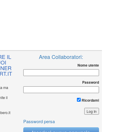
E IL
Area Collaboratori:
OI
Nome utente
NNER
T.IT
Password
ita ma
ite il
Ricordami
bero.it
Password persa