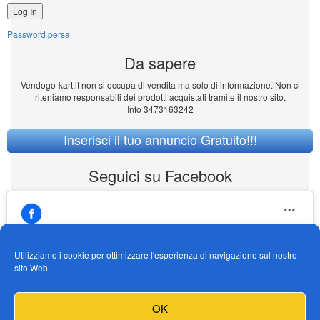
Password persa
Da sapere
Vendogo-kart.it non si occupa di vendita ma solo di informazione. Non ci
riteniamo responsabili dei prodotti acquistati tramite il nostro sito.
Info 3473163242
Inserisci il tuo annuncio Gratuito!!!
Seguici su Facebook
Utilizziamo i cookie per ottimizzare l'esperienza di navigazione sul nostro
sito Web -
https://www.facebook.com/Vendogokartit/
Fai clic per accettare i cookie marketing e
OK
abilitare questo contenuto