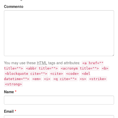
Commento
You may use these
HTML
tags and attributes:
<a href=""
title="">
<abbr title="">
<acronym title="">
<b>
<blockquote cite="">
<cite>
<code>
<del
datetime="">
<em>
<i>
<q cite="">
<s>
<strike>
<strong>
Name
*
Email
*