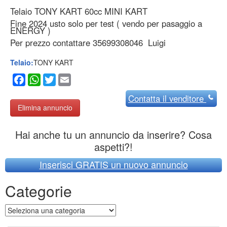
Telaio TONY KART 60cc MINI KART
Fine 2024 usto solo per test ( vendo per pasaggio a
ENERGY )
Per prezzo contattare 35699308046 Luigi
Telaio:
TONY KART
Facebook
WhatsApp
Twitter
Email
Contatta
il venditore
Elimina annuncio
Hai anche tu un annuncio da inserire? Cosa
aspetti?!
Inserisci GRATIS un nuovo annuncio
Categorie
Categorie