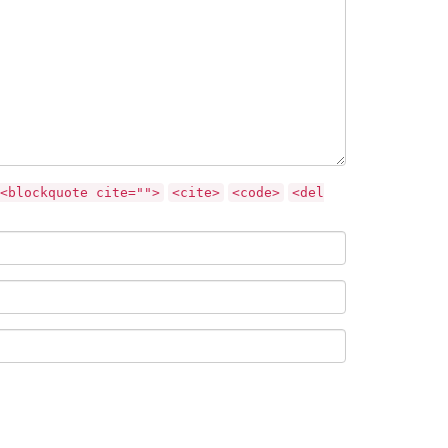
<blockquote cite="">
<cite>
<code>
<del