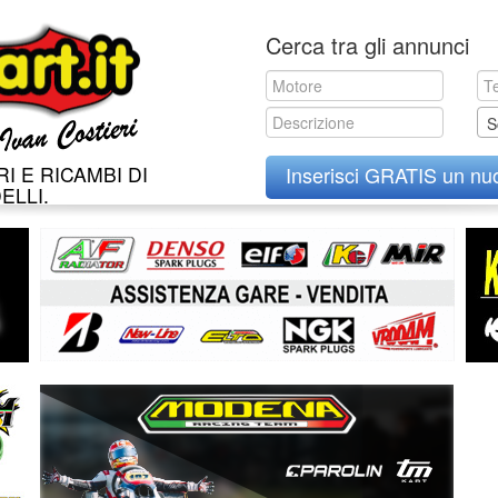
Skip
Cerca tra gli annunci
to
content
S
I E RICAMBI DI
Inserisci GRATIS un nu
ELLI.