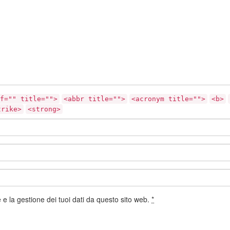
f="" title="">
<abbr title="">
<acronym title="">
<b>
trike>
<strong>
e la gestione dei tuoi dati da questo sito web.
*