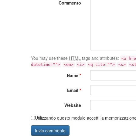
Commento
You may use these
HTML
tags and attributes:
<a hre
datetime="">
<em>
<i>
<q cite="">
<s>
<s
Name
*
Email
*
Website
Utilizzando questo modulo accetti la memorizzazione 