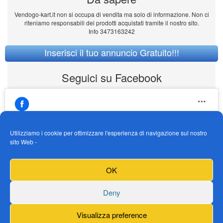
Vendogo-kart.it non si occupa di vendita ma solo di informazione. Non ci
riteniamo responsabili dei prodotti acquistati tramite il nostro sito.
Info 3473163242
Inserisci il tuo annuncio Gratuito!!!
Seguici su Facebook
Utilizziamo i cookie per ottimizzare l'esperienza di navigazione sul nostro
sito Web -
https://www.facebook.com/Vendogokartit/
Fai clic per accettare i cookie marketing e
OK
abilitare questo contenuto
Deny
Visualizza preference