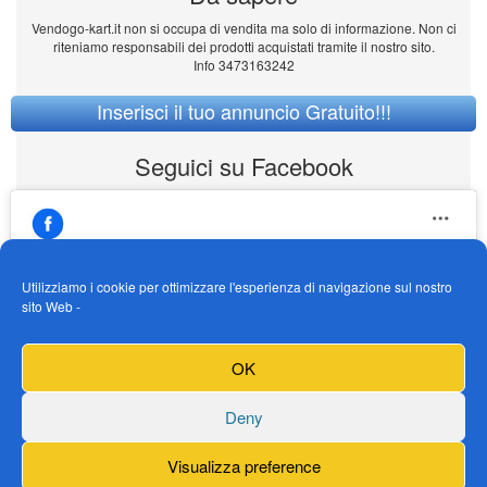
Vendogo-kart.it non si occupa di vendita ma solo di informazione. Non ci
riteniamo responsabili dei prodotti acquistati tramite il nostro sito.
Info 3473163242
Inserisci il tuo annuncio Gratuito!!!
Seguici su Facebook
Utilizziamo i cookie per ottimizzare l'esperienza di navigazione sul nostro
sito Web -
https://www.facebook.com/Vendogokartit/
Fai clic per accettare i cookie marketing e
OK
abilitare questo contenuto
Deny
Visualizza preference