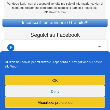
Vendogo-kart.it non si occupa di vendita ma solo di informazione. Non ci
riteniamo responsabili dei prodotti acquistati tramite il nostro sito.
Info 3473163242
Inserisci il tuo annuncio Gratuito!!!
Seguici su Facebook
Utilizziamo i cookie per ottimizzare l'esperienza di navigazione sul nostro
sito Web -
https://www.facebook.com/Vendogokartit/
Fai clic per accettare i cookie marketing e
OK
abilitare questo contenuto
Deny
Visualizza preference