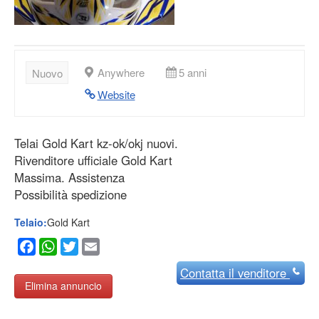
Anywhere
5 anni
Nuovo
Website
Telai Gold Kart kz-ok/okj nuovi.
Rivenditore ufficiale Gold Kart
Massima. Assistenza
Possibilità spedizione
Telaio:
Gold Kart
Facebook
WhatsApp
Twitter
Email
Contatta
il venditore
Elimina annuncio