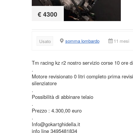
€ 4300
somma lombardo
11 mesi
Usato
Tm racing kz r2 nostro servizio corse 10 ore 
.
Motore revisionato 0 litri completo prima revi
silenziatore
.
Possibilità di abbinare telaio
.
Prezzo : 4.300,00 euro
.
Info@gokartghidella.it
info line 3495481834