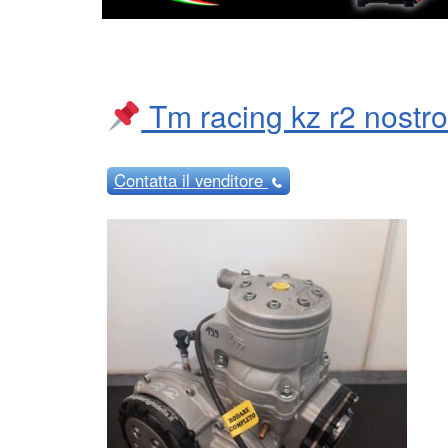
Tm racing kz r2 nostro
Contatta
il venditore