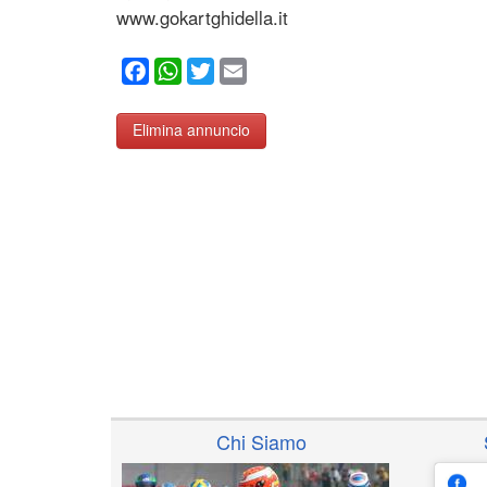
www.gokartghidella.it
Facebook
WhatsApp
Twitter
Email
Elimina annuncio
Chi Siamo