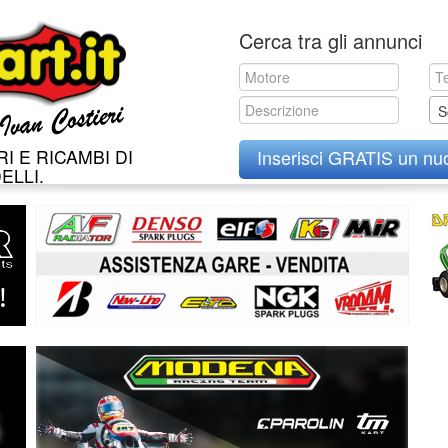
Skip
Cerca tra gli annunci
to
content
S
I E RICAMBI DI
Inserisci GRATIS un nu
ELLI.